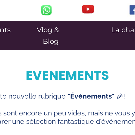
nts
Vlog &
La cha
Blog
EVENEMENTS
te nouvelle rubrique
"Événements"
🎉!
res sont encore un peu vides, mais ne vous 
rer une sélection fantastique d'événement