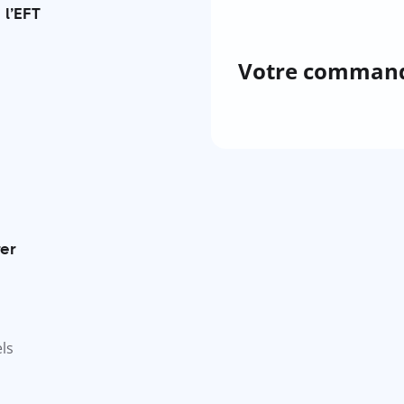
 l’EFT
Votre comman
rer
ls